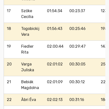
17
Szőke
01:54:34
00:23:37
123
Cecília
18
Togobickij
01:56:43
00:25:46
198
Vera
19
Fiedler
02:00:44
00:29:47
143
Rita
20
Varga
02:01:02
00:30:05
255
Juliska
21
Bebiák
02:01:09
00:30:12
221
Magdolna
22
Àbri Éva
02:02:13
00:31:16
184