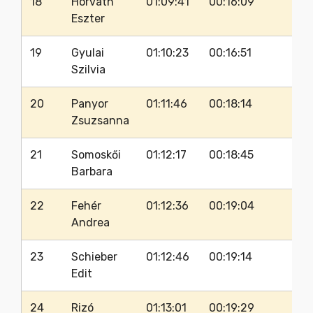
18
Horvath
01:09:41
00:16:09
91
Eszter
19
Gyulai
01:10:23
00:16:51
81
Szilvia
20
Panyor
01:11:46
00:18:14
90
Zsuzsanna
21
Somoskői
01:12:17
00:18:45
86
Barbara
22
Fehér
01:12:36
00:19:04
92
Andrea
23
Schieber
01:12:46
00:19:14
92
Edit
24
Rizó
01:13:01
00:19:29
86