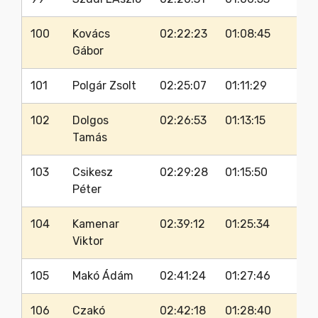
100
Kovács
02:22:23
01:08:45
Gábor
101
Polgár Zsolt
02:25:07
01:11:29
102
Dolgos
02:26:53
01:13:15
Tamás
103
Csikesz
02:29:28
01:15:50
Péter
104
Kamenar
02:39:12
01:25:34
Viktor
105
Makó Ádám
02:41:24
01:27:46
106
Czakó
02:42:18
01:28:40