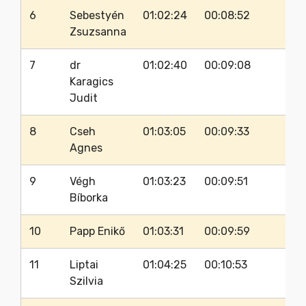
6
Sebestyén
01:02:24
00:08:52
88
Zsuzsanna
7
dr
01:02:40
00:09:08
88
Karagics
Judit
8
Cseh
01:03:05
00:09:33
86
Agnes
9
Végh
01:03:23
00:09:51
90
Bíborka
10
Papp Enikő
01:03:31
00:09:59
83
11
Liptai
01:04:25
00:10:53
82
Szilvia