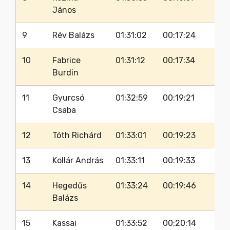
János
9
Rév Balázs
01:31:02
00:17:24
10
Fabrice
01:31:12
00:17:34
Burdin
11
Gyurcsó
01:32:59
00:19:21
Csaba
12
Tóth Richárd
01:33:01
00:19:23
13
Kollár András
01:33:11
00:19:33
14
Hegedűs
01:33:24
00:19:46
Balázs
15
Kassai
01:33:52
00:20:14