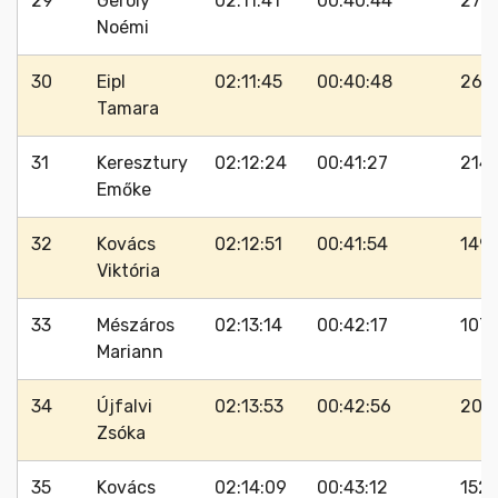
29
Geröly
02:11:41
00:40:44
277
Noémi
30
Eipl
02:11:45
00:40:48
260
Tamara
31
Keresztury
02:12:24
00:41:27
214
Emőke
32
Kovács
02:12:51
00:41:54
149
Viktória
33
Mészáros
02:13:14
00:42:17
107
Mariann
34
Újfalvi
02:13:53
00:42:56
205
Zsóka
35
Kovács
02:14:09
00:43:12
152