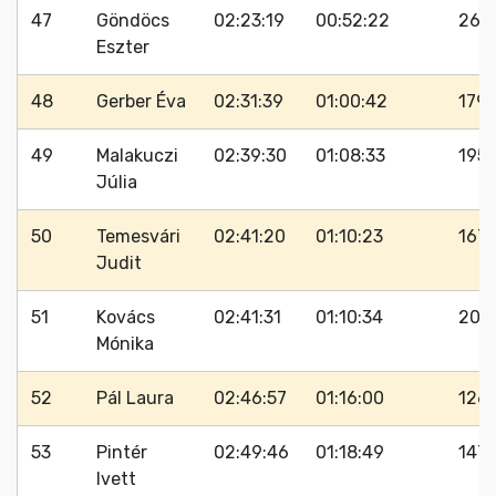
47
Göndöcs
02:23:19
00:52:22
267
Eszter
48
Gerber Éva
02:31:39
01:00:42
179
49
Malakuczi
02:39:30
01:08:33
195
Júlia
50
Temesvári
02:41:20
01:10:23
167
Judit
51
Kovács
02:41:31
01:10:34
209
Mónika
52
Pál Laura
02:46:57
01:16:00
126
53
Pintér
02:49:46
01:18:49
147
Ivett