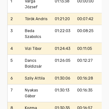
1
Varga
01:13:38
00:00:00
ideje
különbség
József
2
Török Andris
01:21:20
00:07:42
3
Beda
01:22:03
00:08:25
Szabolcs
4
Vizi Tibor
01:24:43
00:11:05
5
Dancs
01:26:05
00:12:27
Boldizsár
6
Szily Attila
01:30:06
00:16:28
7
Nyakas
01:30:13
00:16:35
Gábor
8
Kozma
01:30:35
00:16:57