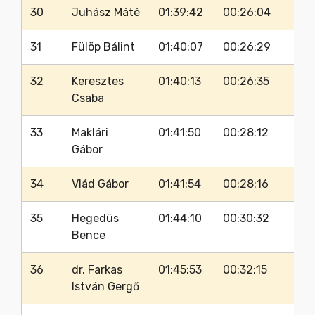
30
Juhász Máté
01:39:42
00:26:04
31
Fülöp Bálint
01:40:07
00:26:29
32
Keresztes
01:40:13
00:26:35
Csaba
33
Maklári
01:41:50
00:28:12
Gábor
34
Vlád Gábor
01:41:54
00:28:16
35
Hegedüs
01:44:10
00:30:32
Bence
36
dr. Farkas
01:45:53
00:32:15
István Gergő