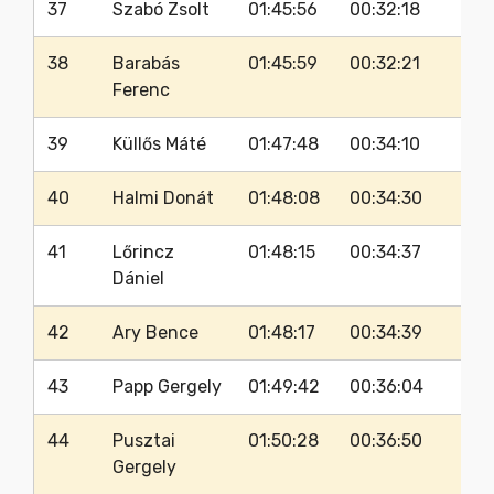
37
Szabó Zsolt
01:45:56
00:32:18
38
Barabás
01:45:59
00:32:21
Ferenc
39
Küllős Máté
01:47:48
00:34:10
40
Halmi Donát
01:48:08
00:34:30
41
Lőrincz
01:48:15
00:34:37
Dániel
42
Ary Bence
01:48:17
00:34:39
43
Papp Gergely
01:49:42
00:36:04
44
Pusztai
01:50:28
00:36:50
Gergely