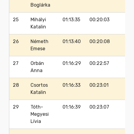
Boglárka
25
Mihályi
01:13:35
00:20:03
82
Katalin
26
Németh
01:13:40
00:20:08
90
Emese
27
Orbán
01:16:29
00:22:57
84
Anna
28
Csortos
01:16:33
00:23:01
84
Katalin
29
Tóth-
01:16:39
00:23:07
82
Megyesi
Lívia