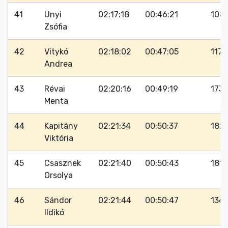
41
Unyi
02:17:18
00:46:21
108
Zsófia
42
Vitykó
02:18:02
00:47:05
117
Andrea
43
Révai
02:20:16
00:49:19
173
Menta
44
Kapitány
02:21:34
00:50:37
182
Viktória
45
Csasznek
02:21:40
00:50:43
181
Orsolya
46
Sándor
02:21:44
00:50:47
136
Ildikó