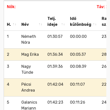
Nők:
Táv: 1
Telj.
Idő
Raj
H.
Név
ideje
különbség
szá
H.
Név
Telj.
Idő
Raj
Nők:
Táv: 1
1
Németh
01:30:57
00:00:00
232
ideje
különbség
szá
Nóra
2
Mag Erika
01:36:34
00:05:37
281
3
Nagy
01:39:36
00:08:39
263
Tünde
4
Pécsi
01:42:04
00:11:07
225
Andrea
5
Galanics
01:42:23
00:11:26
240
Mariann