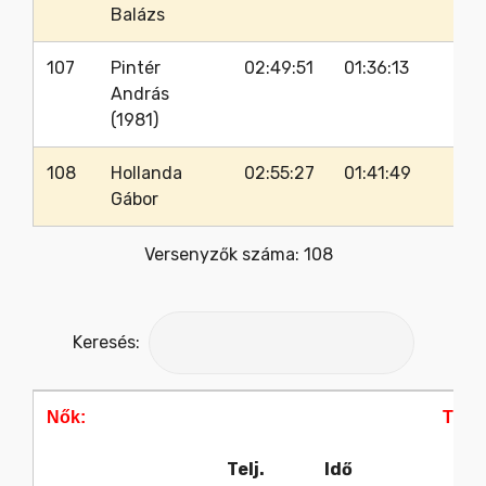
Balázs
107
Pintér
02:49:51
01:36:13
András
(1981)
108
Hollanda
02:55:27
01:41:49
Gábor
Versenyzők száma: 108
Keresés:
Nők:
Táv:
Telj.
Idő
Ra