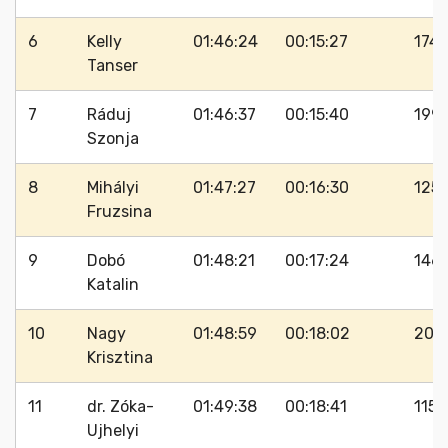
6
Kelly
01:46:24
00:15:27
174
Tanser
7
Ráduj
01:46:37
00:15:40
199
Szonja
8
Mihályi
01:47:27
00:16:30
125
Fruzsina
9
Dobó
01:48:21
00:17:24
146
Katalin
10
Nagy
01:48:59
00:18:02
202
Krisztina
11
dr. Zóka-
01:49:38
00:18:41
115
Ujhelyi