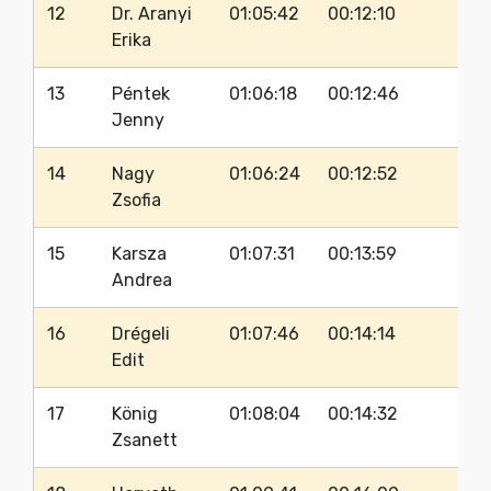
12
Dr. Aranyi
01:05:42
00:12:10
88
Erika
13
Péntek
01:06:18
00:12:46
88
Jenny
14
Nagy
01:06:24
00:12:52
89
Zsofia
15
Karsza
01:07:31
00:13:59
90
Andrea
16
Drégeli
01:07:46
00:14:14
83
Edit
17
König
01:08:04
00:14:32
89
Zsanett