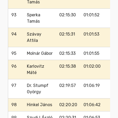
Tamás
93
Sperka
02:15:30
01:01:52
Tamás
94
Szávay
02:15:31
01:01:53
Attila
95
Molnár Gábor
02:15:33
01:01:55
96
Karlovitz
02:15:38
01:02:00
Máté
97
Dr. Stumpf
02:19:57
01:06:19
György
98
Hinkel János
02:20:20
01:06:42
99
Szudi LÁszló
02:20:31
01:06:53