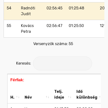
54
Radnóti
02:56:45
01:25:48
204
Judit
55
Kovács
02:56:47
01:25:50
121
Petra
Versenyzők száma: 55
Keresés:
Férfiak:
Tá
Telj.
Idő
H.
Név
ideje
különbség
H.
Név
Telj.
Idő
Férfiak:
Tá