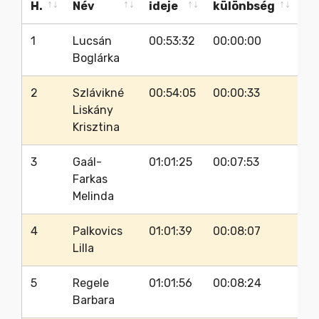
H.
Név
ideje
különbség
s
H.
Név
Telj.
Idő
Ra
Nők:
Táv:
1
Lucsán
00:53:32
00:00:00
92
ideje
különbség
s
Boglárka
2
Szlávikné
00:54:05
00:00:33
85
Liskány
Krisztina
3
Gaál-
01:01:25
00:07:53
83
Farkas
Melinda
4
Palkovics
01:01:39
00:08:07
87
Lilla
5
Regele
01:01:56
00:08:24
83
Barbara