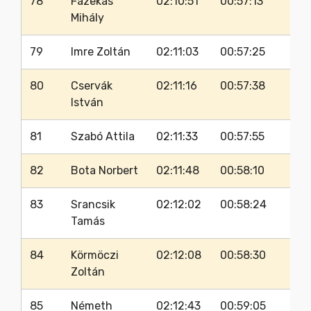
78
Fazekas
02:10:51
00:57:13
Mihály
79
Imre Zoltán
02:11:03
00:57:25
80
Cservák
02:11:16
00:57:38
István
81
Szabó Attila
02:11:33
00:57:55
82
Bota Norbert
02:11:48
00:58:10
83
Srancsik
02:12:02
00:58:24
Tamás
84
Körmöczi
02:12:08
00:58:30
Zoltán
85
Németh
02:12:43
00:59:05