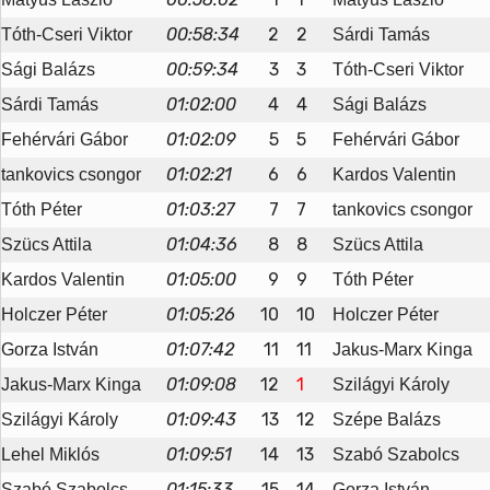
00:58:34
2
2
Tóth-Cseri Viktor
Sárdi Tamás
00:59:34
3
3
Sági Balázs
Tóth-Cseri Viktor
01:02:00
4
4
Sárdi Tamás
Sági Balázs
01:02:09
5
5
Fehérvári Gábor
Fehérvári Gábor
01:02:21
6
6
tankovics csongor
Kardos Valentin
01:03:27
7
7
Tóth Péter
tankovics csongor
01:04:36
8
8
Szücs Attila
Szücs Attila
01:05:00
9
9
Kardos Valentin
Tóth Péter
01:05:26
10
10
Holczer Péter
Holczer Péter
01:07:42
11
11
Gorza István
Jakus-Marx Kinga
01:09:08
12
1
Jakus-Marx Kinga
Szilágyi Károly
01:09:43
13
12
Szilágyi Károly
Szépe Balázs
01:09:51
14
13
Lehel Miklós
Szabó Szabolcs
01:15:33
15
14
Szabó Szabolcs
Gorza István