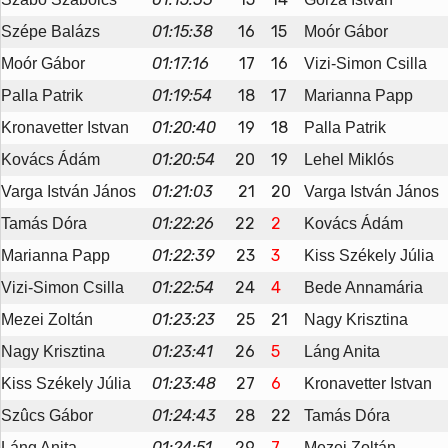
01:15:38
16
15
Szépe Balázs
Moór Gábor
01:17:16
17
16
Moór Gábor
Vizi-Simon Csilla
01:19:54
18
17
Palla Patrik
Marianna Papp
01:20:40
19
18
Kronavetter Istvan
Palla Patrik
01:20:54
20
19
Kovács Ádám
Lehel Miklós
01:21:03
21
20
Varga István János
Varga István János
01:22:26
22
2
Tamás Dóra
Kovács Ádám
01:22:39
23
3
Marianna Papp
Kiss Székely Júlia
01:22:54
24
4
Vizi-Simon Csilla
Bede Annamária
01:23:23
25
21
Mezei Zoltán
Nagy Krisztina
01:23:41
26
5
Nagy Krisztina
Láng Anita
01:23:48
27
6
Kiss Székely Júlia
Kronavetter Istvan
01:24:43
28
22
Szûcs Gábor
Tamás Dóra
01:24:51
29
7
Láng Anita
Mezei Zoltán