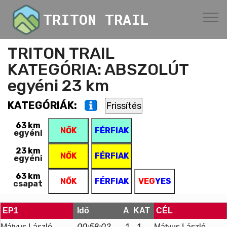
TRITON TRAIL
TRITON TRAIL
KATEGÓRIA: ABSZOLÚT
egyéni 23 km
KATEGÓRIÁK:
63 km
NŐK
FÉRFIAK
egyéni
23 km
NŐK
FÉRFIAK
egyéni
63 km
NŐK
FÉRFIAK
VEG
YES
csapat
EP1
Idő
A
KAT
CÉL
00:58:02
1
1
Mátyus László
Mátyus László