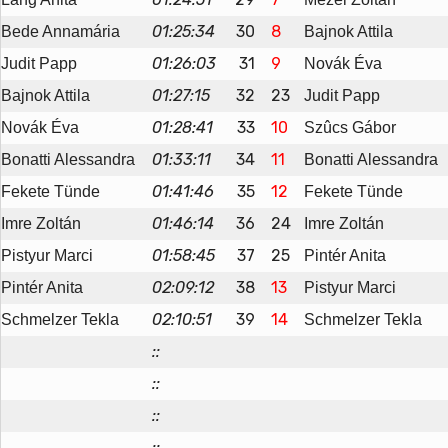
01:25:34
30
8
Bede Annamária
Bajnok Attila
01:26:03
31
9
Judit Papp
Novák Éva
01:27:15
32
23
Bajnok Attila
Judit Papp
01:28:41
33
10
Novák Éva
Szûcs Gábor
01:33:11
34
11
Bonatti Alessandra
Bonatti Alessandra
01:41:46
35
12
Fekete Tünde
Fekete Tünde
01:46:14
36
24
Imre Zoltán
Imre Zoltán
01:58:45
37
25
Pistyur Marci
Pintér Anita
02:09:12
38
13
Pintér Anita
Pistyur Marci
02:10:51
39
14
Schmelzer Tekla
Schmelzer Tekla
::
::
::
::