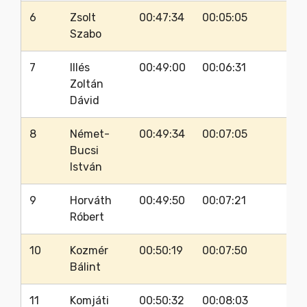
6
Zsolt
00:47:34
00:05:05
36
Szabo
7
Illés
00:49:00
00:06:31
31
Zoltán
Dávid
8
Német-
00:49:34
00:07:05
36
Bucsi
István
9
Horváth
00:49:50
00:07:21
37
Róbert
10
Kozmér
00:50:19
00:07:50
36
Bálint
11
Komjáti
00:50:32
00:08:03
32