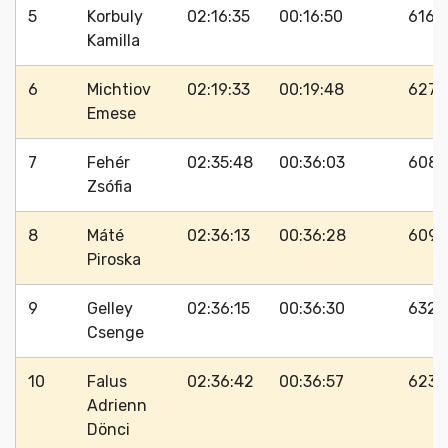
5
Korbuly
02:16:35
00:16:50
616
Kamilla
6
Michtiov
02:19:33
00:19:48
627
Emese
7
Fehér
02:35:48
00:36:03
608
Zsófia
8
Máté
02:36:13
00:36:28
609
Piroska
9
Gelley
02:36:15
00:36:30
632
Csenge
10
Falus
02:36:42
00:36:57
623
Adrienn
Dönci