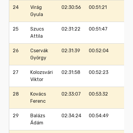
24
Virág
02:30:56
00:51:21
66
Gyula
25
Szucs
02:31:22
00:51:47
66
Attila
26
Cservák
02:31:39
00:52:04
63
György
27
Kolozsvári
02:31:58
00:52:23
64
Viktor
28
Kovács
02:33:07
00:53:32
62
Ferenc
29
Balázs
02:34:24
00:54:49
66
Ádám