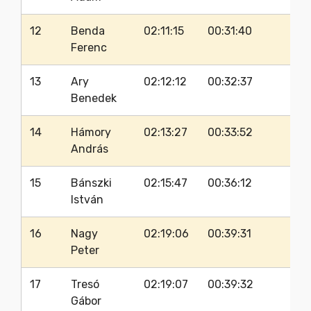
12
Benda
02:11:15
00:31:40
60
Ferenc
13
Ary
02:12:12
00:32:37
65
Benedek
14
Hámory
02:13:27
00:33:52
60
András
15
Bánszki
02:15:47
00:36:12
62
István
16
Nagy
02:19:06
00:39:31
66
Peter
17
Tresó
02:19:07
00:39:32
65
Gábor