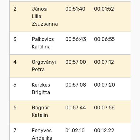
2
Jánosi
00:51:40
00:01:52
34
Lilla
Zsuzsanna
3
Palkovics
00:56:43
00:06:55
3
Karolina
4
Orgoványi
00:57:00
00:07:12
3
Petra
5
Kerekes
00:57:08
00:07:20
3
Brigitta
6
Bognár
00:57:44
00:07:56
3
Katalin
7
Fenyves
01:02:10
00:12:22
3
Angelika