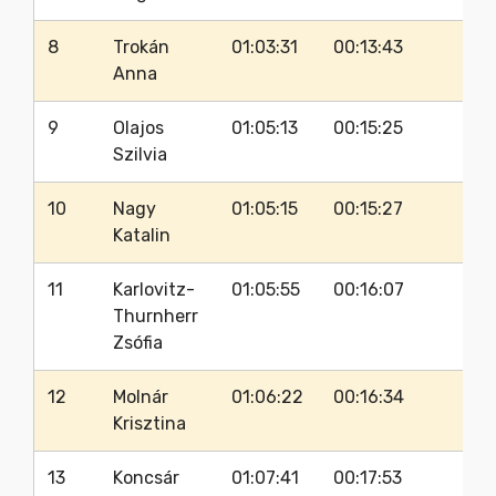
8
Trokán
01:03:31
00:13:43
3
Anna
9
Olajos
01:05:13
00:15:25
37
Szilvia
10
Nagy
01:05:15
00:15:27
3
Katalin
11
Karlovitz-
01:05:55
00:16:07
3
Thurnherr
Zsófia
12
Molnár
01:06:22
00:16:34
32
Krisztina
13
Koncsár
01:07:41
00:17:53
3