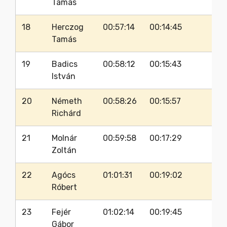
Tamás
18
Herczog
00:57:14
00:14:45
35
Tamás
19
Badics
00:58:12
00:15:43
31
István
20
Németh
00:58:26
00:15:57
38
Richárd
21
Molnár
00:59:58
00:17:29
35
Zoltán
22
Agócs
01:01:31
00:19:02
33
Róbert
23
Fejér
01:02:14
00:19:45
36
Gábor