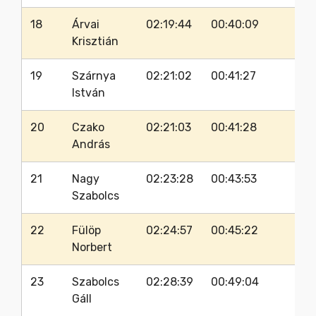
18
Árvai
02:19:44
00:40:09
61
Krisztián
19
Szárnya
02:21:02
00:41:27
66
István
20
Czako
02:21:03
00:41:28
62
András
21
Nagy
02:23:28
00:43:53
64
Szabolcs
22
Fülöp
02:24:57
00:45:22
66
Norbert
23
Szabolcs
02:28:39
00:49:04
61
Gáll