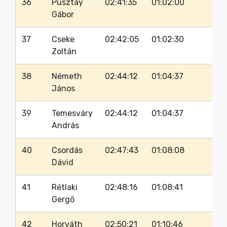
36
Pusztay
02:41:35
01:02:00
62
Gábor
37
Cseke
02:42:05
01:02:30
66
Zoltán
38
Németh
02:44:12
01:04:37
63
János
39
Temesváry
02:44:12
01:04:37
66
András
40
Csordás
02:47:43
01:08:08
63
Dávid
41
Rétlaki
02:48:16
01:08:41
60
Gergő
42
Horváth
02:50:21
01:10:46
64