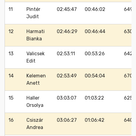
11
Pintér
02:45:47
00:46:02
649
Judit
12
Harmati
02:46:29
00:46:44
630
Bianka
13
Valicsek
02:53:11
00:53:26
642
Edit
14
Kelemen
02:53:49
00:54:04
670
Anett
15
Haller
03:03:07
01:03:22
625
Orsolya
16
Csiszár
03:06:27
01:06:42
640
Andrea