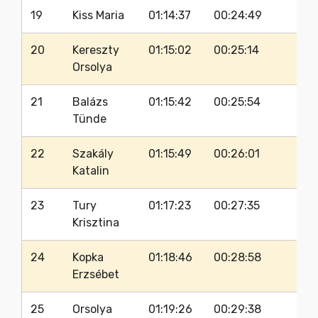
19
Kiss Maria
01:14:37
00:24:49
31
20
Kereszty
01:15:02
00:25:14
3
Orsolya
21
Balázs
01:15:42
00:25:54
3
Tünde
22
Szakály
01:15:49
00:26:01
3
Katalin
23
Tury
01:17:23
00:27:35
30
Krisztina
24
Kopka
01:18:46
00:28:58
35
Erzsébet
25
Orsolya
01:19:26
00:29:38
31