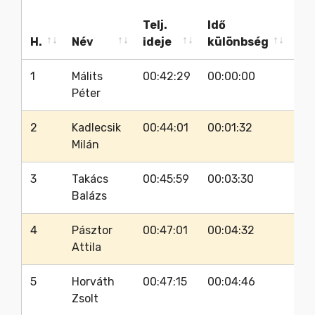
Telj.
Idő
Ra
H.
Név
ideje
különbség
sz
H.
Név
Telj.
Idő
Ra
Férfiak:
Táv: 
1
Málits
00:42:29
00:00:00
38
ideje
különbség
sz
Péter
2
Kadlecsik
00:44:01
00:01:32
38
Milán
3
Takács
00:45:59
00:03:30
38
Balázs
4
Pásztor
00:47:01
00:04:32
37
Attila
5
Horváth
00:47:15
00:04:46
37
Zsolt