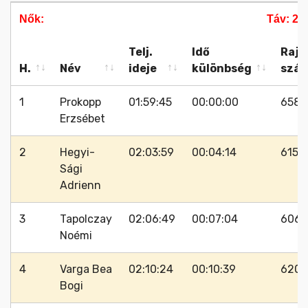
Nők:
Táv: 23
Telj.
Idő
Rajt
H.
Név
ideje
különbség
szá
H.
Név
Telj.
Idő
Rajt
Nők:
Táv: 23
1
Prokopp
01:59:45
00:00:00
658
ideje
különbség
szá
Erzsébet
2
Hegyi-
02:03:59
00:04:14
615
Sági
Adrienn
3
Tapolczay
02:06:49
00:07:04
606
Noémi
4
Varga Bea
02:10:24
00:10:39
620
Bogi