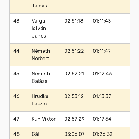
Tamás
43
Varga
02:51:18
01:11:43
66
István
János
44
Németh
02:51:22
01:11:47
63
Norbert
45
Németh
02:52:21
01:12:46
63
Balázs
46
Hrudka
02:53:12
01:13:37
63
László
47
Kun Viktor
02:57:29
01:17:54
63
48
Gál
03:06:07
01:26:32
60