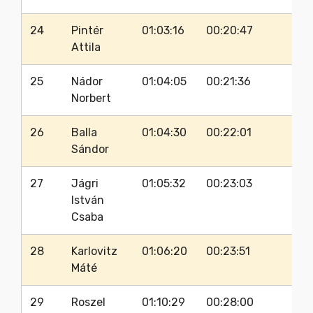
24
Pintér
01:03:16
00:20:47
35
Attila
25
Nádor
01:04:05
00:21:36
35
Norbert
26
Balla
01:04:30
00:22:01
311
Sándor
27
Jágri
01:05:32
00:23:03
33
István
Csaba
28
Karlovitz
01:06:20
00:23:51
33
Máté
29
Roszel
01:10:29
00:28:00
34