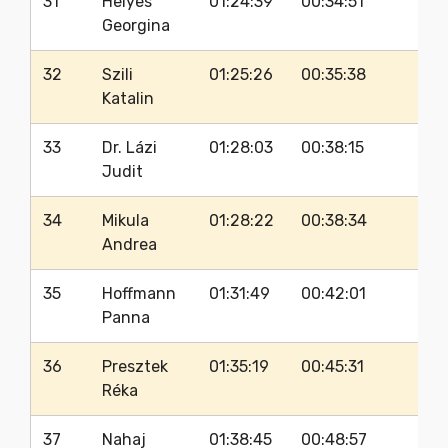
31
Helyes
01:24:39
00:34:51
3
Georgina
32
Szili
01:25:26
00:35:38
3
Katalin
33
Dr. Lázi
01:28:03
00:38:15
3
Judit
34
Mikula
01:28:22
00:38:34
3
Andrea
35
Hoffmann
01:31:49
00:42:01
3
Panna
36
Presztek
01:35:19
00:45:31
3
Réka
37
Nahaj
01:38:45
00:48:57
3