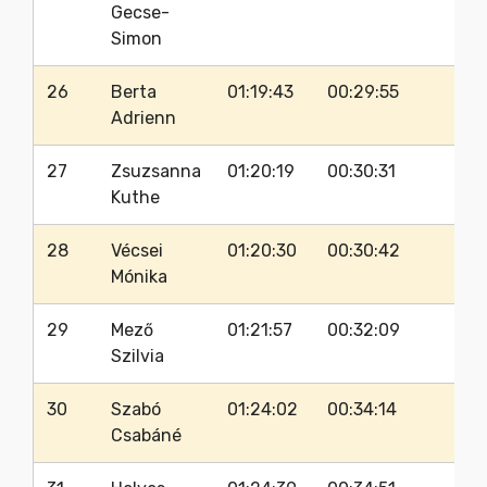
Gecse-
Simon
26
Berta
01:19:43
00:29:55
3
Adrienn
27
Zsuzsanna
01:20:19
00:30:31
3
Kuthe
28
Vécsei
01:20:30
00:30:42
3
Mónika
29
Mező
01:21:57
00:32:09
3
Szilvia
30
Szabó
01:24:02
00:34:14
3
Csabáné