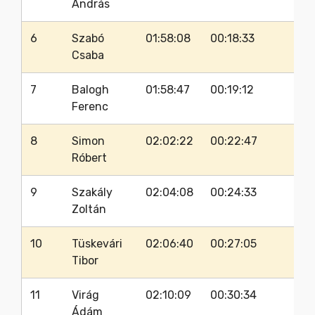
András
6
Szabó
01:58:08
00:18:33
65
Csaba
7
Balogh
01:58:47
00:19:12
62
Ferenc
8
Simon
02:02:22
00:22:47
63
Róbert
9
Szakály
02:04:08
00:24:33
62
Zoltán
10
Tüskevári
02:06:40
00:27:05
65
Tibor
11
Virág
02:10:09
00:30:34
61
Ádám