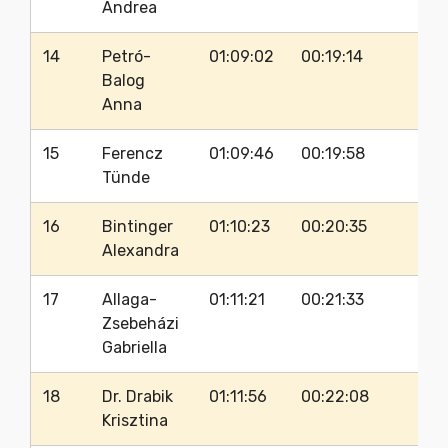
Andrea
14
Petró-
01:09:02
00:19:14
36
Balog
Anna
15
Ferencz
01:09:46
00:19:58
3
Tünde
16
Bintinger
01:10:23
00:20:35
33
Alexandra
17
Allaga-
01:11:21
00:21:33
3
Zsebeházi
Gabriella
18
Dr. Drabik
01:11:56
00:22:08
38
Krisztina