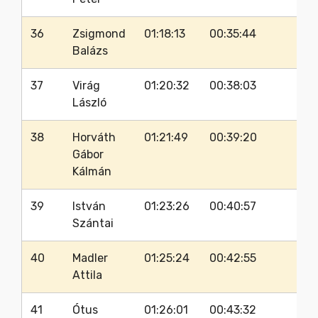
36
Zsigmond
01:18:13
00:35:44
30
Balázs
37
Virág
01:20:32
00:38:03
34
László
38
Horváth
01:21:49
00:39:20
32
Gábor
Kálmán
39
István
01:23:26
00:40:57
31
Szántai
40
Madler
01:25:24
00:42:55
35
Attila
41
Ótus
01:26:01
00:43:32
38