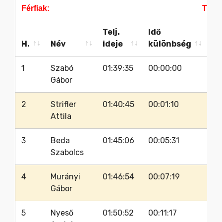
Férfiak:
Táv:
Telj.
Idő
Ra
H.
Név
ideje
különbség
s
H.
Név
Telj.
Idő
Ra
Férfiak:
Táv:
1
Szabó
01:39:35
00:00:00
61
ideje
különbség
s
Gábor
2
Strifler
01:40:45
00:01:10
61
Attila
3
Beda
01:45:06
00:05:31
64
Szabolcs
4
Murányi
01:46:54
00:07:19
61
Gábor
5
Nyeső
01:50:52
00:11:17
64