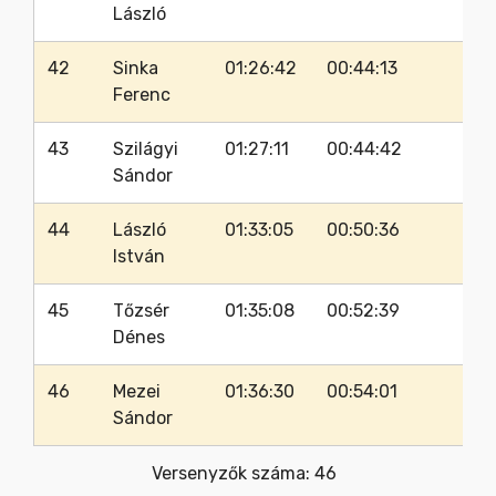
László
42
Sinka
01:26:42
00:44:13
33
Ferenc
43
Szilágyi
01:27:11
00:44:42
33
Sándor
44
László
01:33:05
00:50:36
31
István
45
Tőzsér
01:35:08
00:52:39
30
Dénes
46
Mezei
01:36:30
00:54:01
32
Sándor
Versenyzők száma: 46