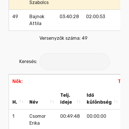
Szabolcs
49
Bajnok
03:40:28
02:00:53
65
Attila
Versenyzők száma: 49
Keresés:
Nők:
Táv:
Telj.
Idő
Ra
H.
Név
ideje
különbség
s
H.
Név
Telj.
Idő
Ra
Nők:
Táv:
1
Csomor
00:49:48
00:00:00
31
ideje
különbség
s
Erika