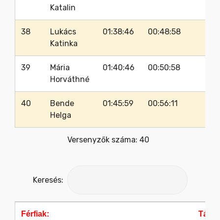
Katalin
38
Lukács
01:38:46
00:48:58
31
Katinka
39
Mária
01:40:46
00:50:58
37
Horváthné
40
Bende
01:45:59
00:56:11
3
Helga
Versenyzők száma: 40
Keresés:
Férfiak:
Táv: 