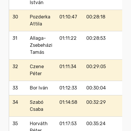
István
30
Pozderka
01:10:47
00:28:18
37
Attila
31
Allaga-
01:11:22
00:28:53
33
Zsebeházi
Tamás
32
Czene
01:11:34
00:29:05
30
Péter
33
Bor Iván
01:12:33
00:30:04
35
34
Szabó
01:14:58
00:32:29
34
Csaba
35
Horváth
01:17:53
00:35:24
35
Péter